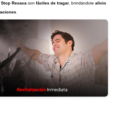
s
Stop Resaca
son
fáciles de tragar
, brindándote
alivio
caciones
.