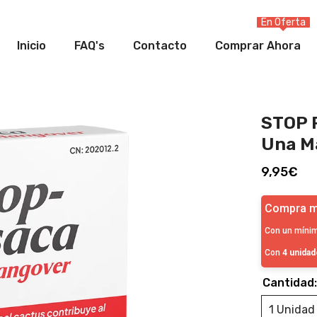
En Oferta
Inicio
FAQ's
Contacto
Comprar Ahora
STOP 
Una M
9,95€
Compra m
Con un míni
Con
4 unida
Cantidad
1 Unidad