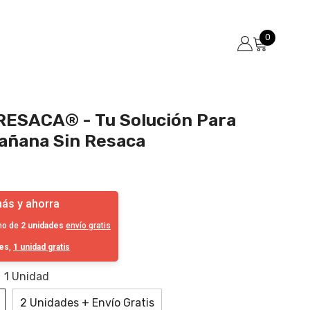
0
0
Producto
RESACA® - Tu Solución Para
añana Sin Resaca
ás y ahorra
mo de
2 unidades
envío gratis
des
,
1 unidad gratis
:
1 Unidad
2 Unidades + Envío Gratis