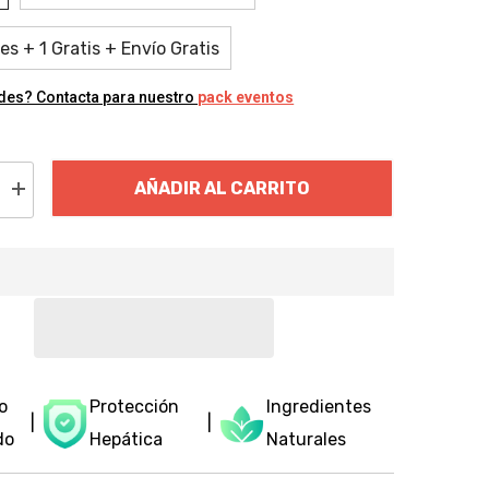
s + 1 Gratis + Envío Gratis
des? Contacta para nuestro
pack eventos
AÑADIR AL CARRITO
Increase
quantity
for
STOP
RESACA®
-
Tu
Solución
para
una
Mañana
Sin
Resaca
io
Protección
Ingredientes
|
|
do
Hepática
Naturales